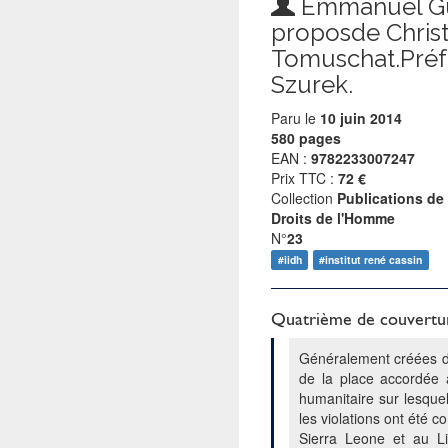
Emmanuel Gu
proposde Christ
Tomuschat.Préf
Szurek.
Paru le
10 juin 2014
580 pages
EAN :
9782233007247
Prix TTC :
72 €
Collection
Publications de 
Droits de l'Homme
N°
23
#iidh
#institut rené cassin
Quatrième de couvertu
Généralement créées da
de la place accordée a
humanitaire sur lesquel
les violations ont été
Sierra Leone et au Lib