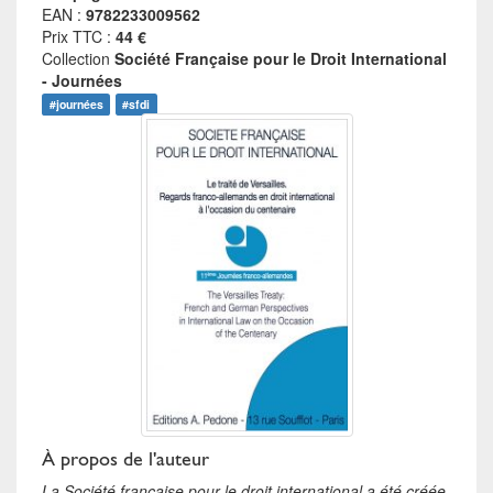
EAN :
9782233009562
Prix TTC :
44 €
Collection
Société Française pour le Droit International
- Journées
#journées
#sfdi
À propos de l'auteur
La Société française pour le droit international a été créée