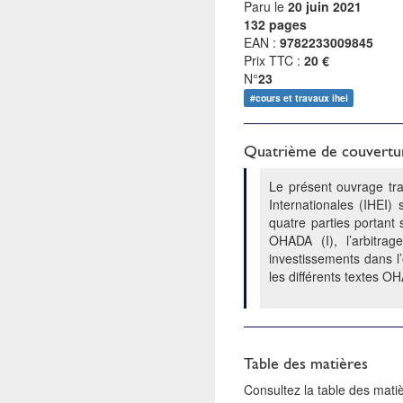
Paru le
20 juin 2021
132 pages
EAN :
9782233009845
Prix TTC :
20 €
N°
23
#cours et travaux ihei
Quatrième de couvertu
Le présent ouvrage tra
Internationales (IHEI)
quatre parties portant 
OHADA (I), l’arbitra
investissements dans l
les différents textes OH
Table des matières
Consultez la table des mat