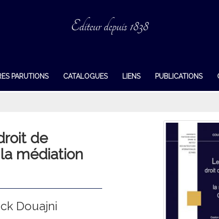
Editeur depuis 1838
RES PARUTIONS
CATALOGUES
LIENS
PUBLICATIONS
roit de
t la médiation
ck Douajni