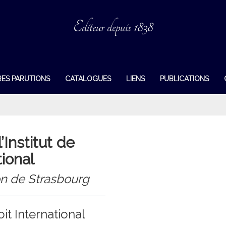
Editeur depuis 1838
RES PARUTIONS
CATALOGUES
LIENS
PUBLICATIONS
’Institut de
tional
ion de Strasbourg
oit International