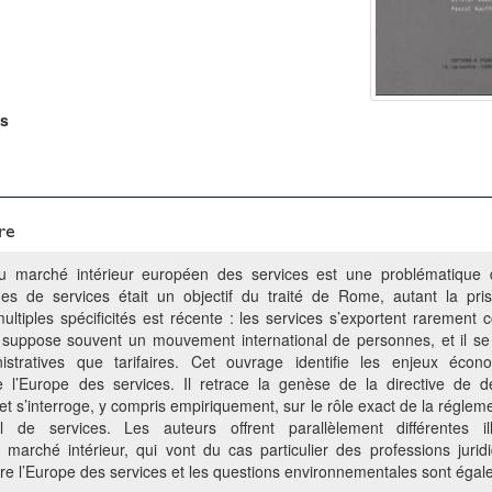
ns
re
u marché intérieur européen des services est une problématique d
nges de services était un objectif du traité de Rome, autant la pr
ltiples spécificités est récente : les services s’exportent raremen
l suppose souvent un mouvement international de personnes, et il se
nistratives que tarifaires. Cet ouvrage identifie les enjeux éco
e l’Europe des services. Il retrace la genèse de la directive de
 et s’interroge, y compris empiriquement, sur le rôle exact de la régl
al de services. Les auteurs offrent parallèlement différentes il
marché intérieur, qui vont du cas particulier des professions jurid
ntre l’Europe des services et les questions environnementales sont ég