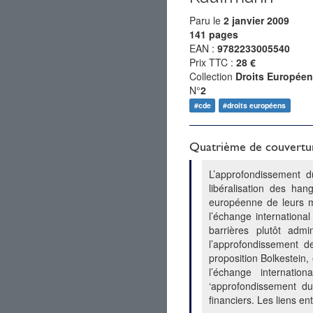
Paru le
2 janvier 2009
141 pages
EAN :
9782233005540
Prix TTC :
28 €
Collection
Droits Europée
N°
2
#cde
#droits européens
Quatrième de couvertu
L’approfondissement d
libéralisation des ha
européenne de leurs mu
l’échange internationa
barrières plutôt admi
l’approfondissement d
proposition Bolkestein,
l’échange internation
‘approfondissement du 
financiers. Les liens e