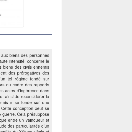
le aux biens des personnes
aute intensité, concerne le
es biens des civils ennemis
ement des prérogatives des
d’un tel régime fondé sur
hors du cadre des rapports
des actes d’ingérence dans
et ainsi de reconsidérer la
nnemis » se fonde sur une
. Cette conception peut se
de guerre. Cela présuppose
tique entre un vainqueur et
tude des particularités d’un
onflits du XXème siècle et