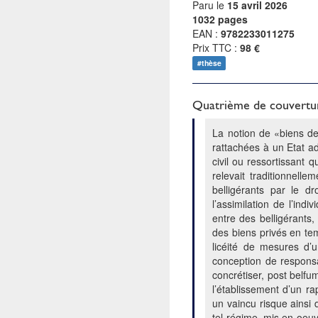
Paru le
15 avril 2026
1032 pages
EAN :
9782233011275
Prix TTC :
98 €
#thèse
Quatrième de couvertu
La notion de «biens de
rattachées à un Etat ad
civil ou ressortissant 
relevait traditionnell
belligérants par le dr
l’assimilation de l’in
entre des belligérants
des biens privés en tem
licéité de mesures d’u
conception de responsa
concrétiser, post belf
l’établissement d’un ra
un vaincu risque ainsi d
tel régime, mis en oeu