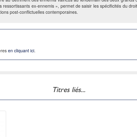
s ressortissants ex-ennemis », permet de saisir les spécificités du droi
tions post-conflictuelles contemporaines.
ières
en cliquant ici
.
Titres liés...