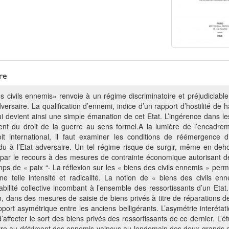
re
s civils ennemis» renvoie à un régime discriminatoire et préjudiciab
versaire. La qualification d’ennemi, indice d’un rapport d’hostilité de h
qui devient ainsi une simple émanation de cet Etat. L’ingérence dans l
ement du droit de la guerre au sens formel.A la lumière de l’encadr
oit international, il faut examiner les conditions de réémergence 
dividu à l’Etat adversaire. Un tel régime risque de surgir, même en de
, par le recours à des mesures de contrainte économique autorisant 
ps de « paix “· La réflexion sur les « biens des civils ennemis » perm
ne telle intensité et radicalité. La notion de « biens des civils e
bilité collective incombant à l’ensemble des ressortissants d’un Etat
um, dans des mesures de saisie de biens privés à titre de réparations 
pport asymétrique entre les anciens belligérants. L’asymétrie interéta
’affecter le sort des biens privés des ressortissants de ce dernier. L’é
vre au détriment des ennemis vaincus au lendemain des deux grands c