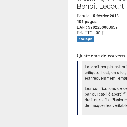
Benoît Lecourt
Paru le
15 février 2018
194 pages
EAN :
9782233008657
Prix TTC :
32 €
#colloque
Quatrième de couvertu
Le droit souple est au
critique. Il est, en eff
est fréquemment l’émana
Les contributions de c
par qui est-il élaboré ?
droit dur » ?). Plusieu
démasquer les véritable