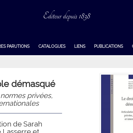
Editeur depuis 1838
RES PARUTIONS
CATALOGUES
LIENS
PUBLICATIONS
uple démasqué
s normes privées,
ernationales
tion de Sarah
e Lasserre et