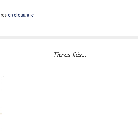
ières
en cliquant ici
.
Titres liés...