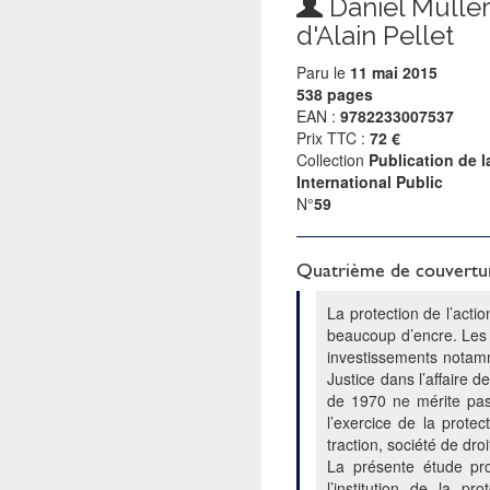
Daniel Müller
d'Alain Pellet
Paru le
11 mai 2015
538 pages
EAN :
9782233007537
Prix TTC :
72 €
Collection
Publication de 
International Public
N°
59
Quatrième de couvertu
La protection de l’acti
beaucoup d’encre. Les 
investissements notamme
Justice dans l’affaire 
de 1970 ne mérite pas 
l’exercice de la prote
traction, société de dro
La présente étude pro
l’institution de la p