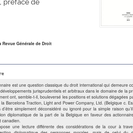
, préface de
la Revue Générale de Droit
re
onnaire est une question classique du droit international qui demeure co
développements jurisprudentiels et arbitraux dans le domaine de la pro
nt ont, semble-t-il, bouleversé les positions et solutions dégagées pa
de la Barcelona Traction, Light and Power Company, Ltd. (Belgique c. Es
d’être simplement déconsidéré ou ignoré pour la simple raison qu’il 
ction diplomatique de la part de la Belgique en faveur des actionnai
it canadien.
pose une lecture différente des considérations de la cour à trav
rotection diplomatique des personnes morales, mais de celui du d