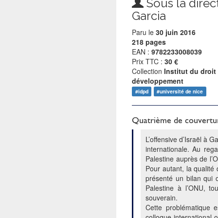
Sous la direc
Garcia
Paru le
30 juin 2016
218 pages
EAN :
9782233008039
Prix TTC :
30 €
Collection
Institut du droit
développement
#idpd
#université de nice
Quatrième de couvertu
L’offensive d’Israël à G
internationale. Au reg
Palestine auprès de l’
Pour autant, la qualité 
présenté un bilan qui o
Palestine à l’ONU, to
souverain.
Cette problématique es
colloque international