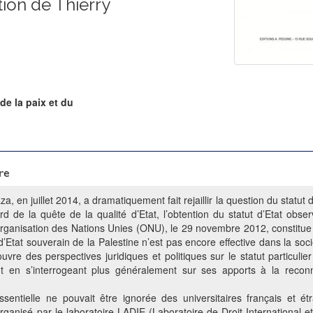
tion de Thierry
 de la paix et du
re
aza, en juillet 2014, a dramatiquement fait rejaillir la question du statut 
ard de la quête de la qualité d’Etat, l’obtention du statut d’Etat ob
Organisation des Nations Unies (ONU), le 29 novembre 2012, constitue 
d’Etat souverain de la Palestine n’est pas encore effective dans la sociét
uvre des perspectives juridiques et politiques sur le statut particuli
ut en s’interrogeant plus généralement sur ses apports à la recon
sentielle ne pouvait être ignorée des universitaires français et é
 organisé par le laboratoire LADIE (Laboratoire de Droit International