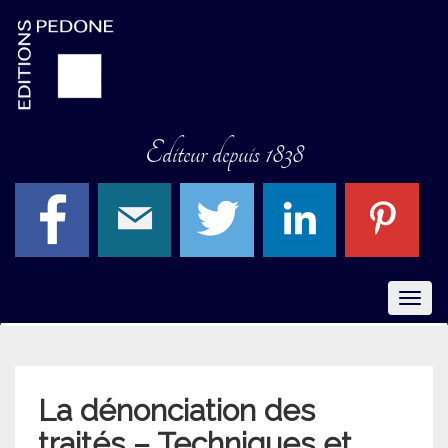
Editeur depuis 1838
Menu
La dénonciation des
traités – Techniques et