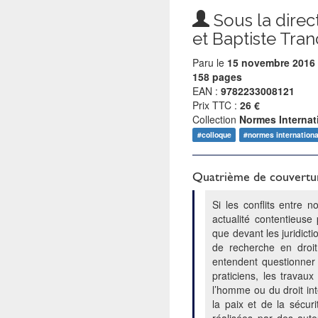
Sous la direct
et Baptiste Tra
Paru le
15 novembre 2016
158 pages
EAN :
9782233008121
Prix TTC :
26 €
Collection
Normes Internat
#colloque
#normes internation
Quatrième de couvertu
Si les conflits entre n
actualité contentieuse
que devant les juridicti
de recherche en droit
entendent questionner 
praticiens, les travaux
l’homme ou du droit int
la paix et de la sécur