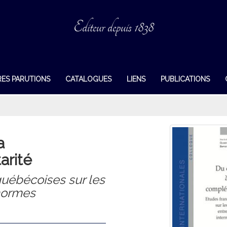
Editeur depuis 1838
RES PARUTIONS
CATALOGUES
LIENS
PUBLICATIONS
a
rité
uébécoises sur les
normes