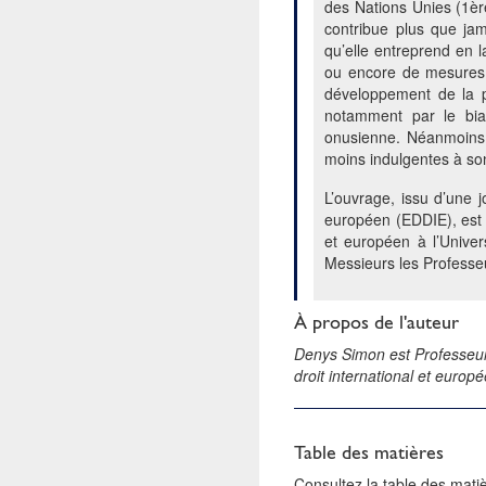
des Nations Unies (1èr
contribue plus que jam
qu’elle entreprend en l
ou encore de mesures r
développement de la pu
notamment par le biai
onusienne. Néanmoins, 
moins indulgentes à son
L’ouvrage, issu d’une j
européen (EDDIE), est à
et européen à l’Unive
Messieurs les Professe
À propos de l'auteur
Denys Simon est Professeur 
droit international et europ
Table des matières
Consultez la table des mat