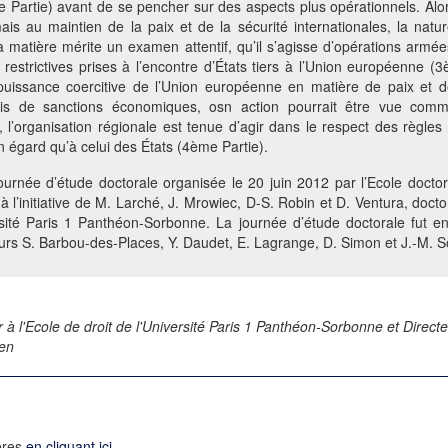
e Partie) avant de se pencher sur des aspects plus opérationnels. Al
ais au maintien de la paix et de la sécurité internationales, la natur
a matière mérite un examen attentif, qu’il s’agisse d’opérations armée
estrictives prises à l’encontre d’États tiers à l’Union européenne (
issance coercitive de l’Union européenne en matière de paix et de 
s de sanctions économiques, osn action pourrait être vue comme u
l’organisation régionale est tenue d’agir dans le respect des règles d
 égard qu’à celui des États (4ème Partie).
ournée d’étude doctorale organisée le 20 juin 2012 par l’Ecole doctora
 l’initiative de M. Larché, J. Mrowiec, D-S. Robin et D. Ventura, doctor
rsité Paris 1 Panthéon-Sorbonne. La journée d’étude doctorale fut
urs S. Barbou-des-Places, Y. Daudet, E. Lagrange, D. Simon et J.-M. S
à l'Ecole de droit de l'Université Paris 1 Panthéon-Sorbonne et Directe
éen
ières
en cliquant ici
.