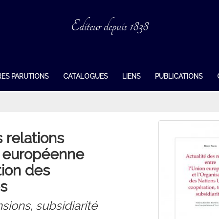
Editeur depuis 1838
RES PARUTIONS
CATALOGUES
LIENS
PUBLICATIONS
 relations
n européenne
tion des
es
sions, subsidiarité